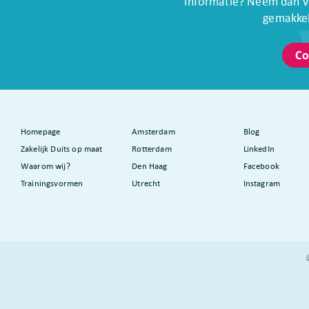
informatie? Neem dan vr
gemakkel
Co
Homepage
Amsterdam
Blog
Zakelijk Duits op maat
Rotterdam
LinkedIn
Waarom wij?
Den Haag
Facebook
Trainingsvormen
Utrecht
Instagram